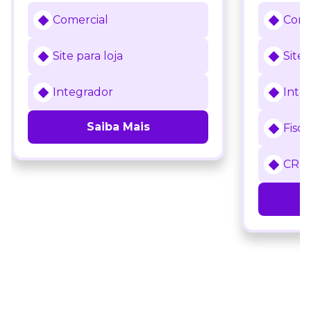
Comercial
Come
Site para loja
Site 
Integrador
Inte
Saiba Mais
Fisca
CRM